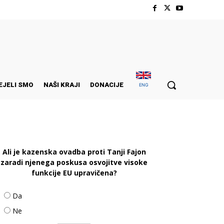
EJELI SMO
NAŠI KRAJI
DONACIJE
ENG
Ali je kazenska ovadba proti Tanji Fajon
zaradi njenega poskusa osvojitve visoke
funkcije EU upravičena?
Da
Ne