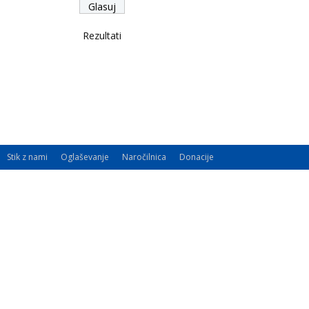
Rezultati
Stik z nami
Oglaševanje
Naročilnica
Donacije