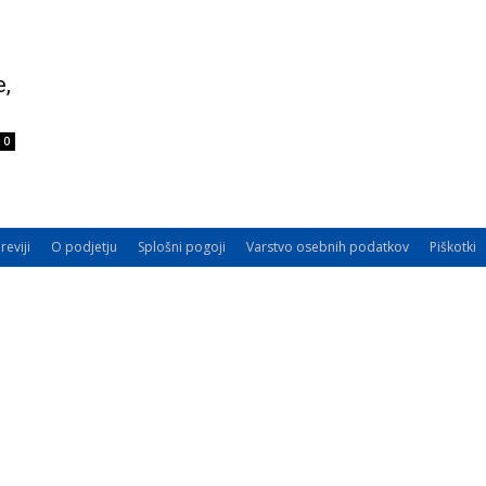
e,
0
reviji
O podjetju
Splošni pogoji
Varstvo osebnih podatkov
Piškotki