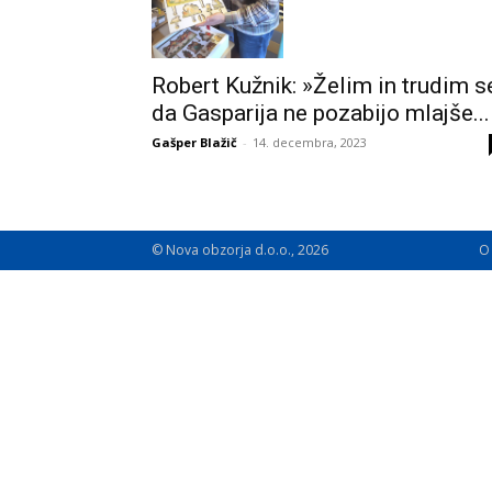
Robert Kužnik: »Želim in trudim s
da Gasparija ne pozabijo mlajše...
Gašper Blažič
-
14. decembra, 2023
© Nova obzorja d.o.o., 2026
O 