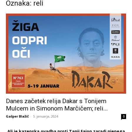
Oznaka: reli
Danes začetek relija Dakar s Tonijem
Mulcem in Simonom Marčičem; reli...
Gašper Blažič
-
5. januarja, 2024
0
Ali je kazenska ovadba proti Tanji Fajon zaradi njenega