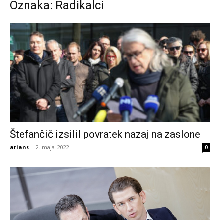
Oznaka: Radikalci
Štefančič izsilil povratek nazaj na zaslone
arians
-
2. maja, 2022
0