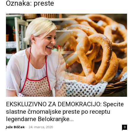
Oznaka: preste
EKSKLUZIVNO ZA DEMOKRACIJO: Specite
slastne črnomaljske preste po receptu
legendarne Belokranjke...
Jože Biščak
-
24. marca, 2020
0