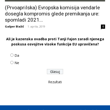
(Prvoaprilska) Evropska komisija vendarle
dosegla kompromis glede premikanja ure:
spomladi 2021...
Gašper Blažič
-
1. aprila, 2019
0
Ali je kazenska ovadba proti Tanji Fajon zaradi njenega
poskusa osvojitve visoke funkcije EU upravičena?
Da
Ne
Rezultati