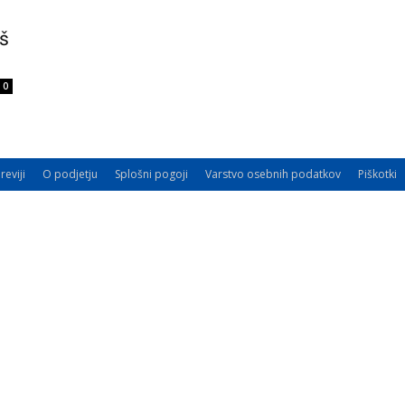
aš
0
reviji
O podjetju
Splošni pogoji
Varstvo osebnih podatkov
Piškotki