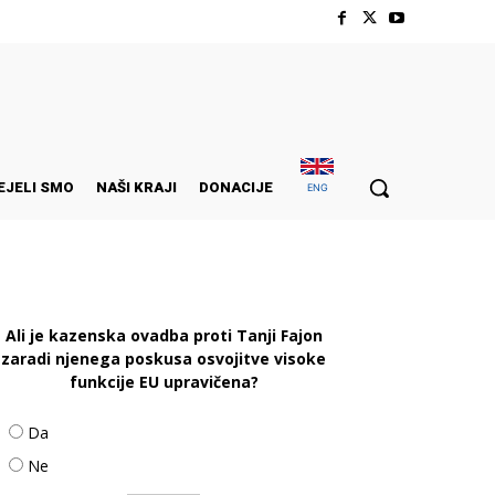
EJELI SMO
NAŠI KRAJI
DONACIJE
ENG
Ali je kazenska ovadba proti Tanji Fajon
zaradi njenega poskusa osvojitve visoke
funkcije EU upravičena?
Da
Ne