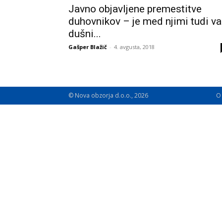
Javno objavljene premestitve
duhovnikov – je med njimi tudi v
dušni...
Gašper Blažič
-
4. avgusta, 2018
© Nova obzorja d.o.o., 2026
O 