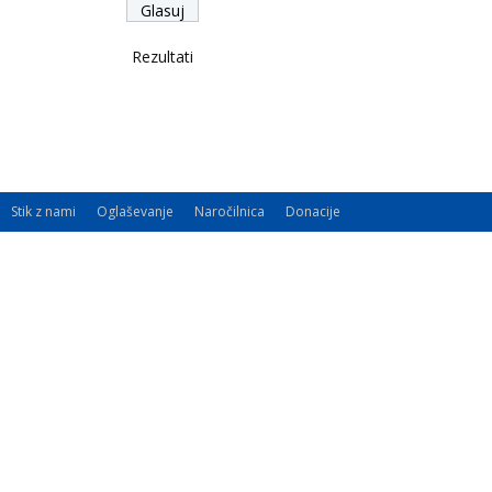
Rezultati
Stik z nami
Oglaševanje
Naročilnica
Donacije