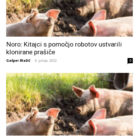
Noro: Kitajci s pomočjo robotov ustvarili
klonirane prašiče
Gašper Blažič
-
6. junija, 2022
0