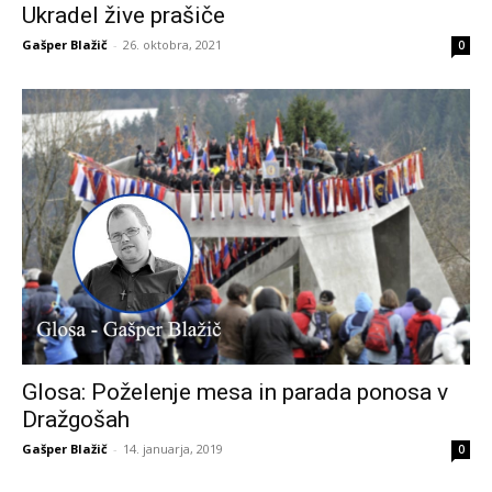
Ukradel žive prašiče
Gašper Blažič
-
26. oktobra, 2021
0
Glosa: Poželenje mesa in parada ponosa v
Dražgošah
Gašper Blažič
-
14. januarja, 2019
0