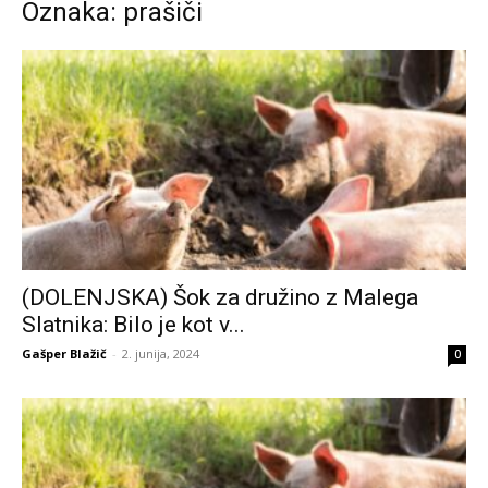
Oznaka: prašiči
(DOLENJSKA) Šok za družino z Malega
Slatnika: Bilo je kot v...
Gašper Blažič
-
2. junija, 2024
0