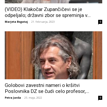
(VIDEO) Klakočar Zupančičevi se je
odpeljalo; državni zbor se spreminja v...
Marjeta Bogataj
-
21. februarja, 2023
0
Golobovi zavestni nameri o kršitvi
Poslovnika DZ se čudi celo profesor,...
Petra Janša
-
25. maja, 2022
0