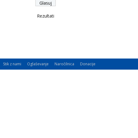
Rezultati
Stik z nami
Oglaševanje
Naročilnica
Donacije