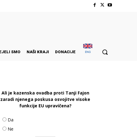
EJELI SMO
NAŠI KRAJI
DONACIJE
ENG
Ali je kazenska ovadba proti Tanji Fajon
zaradi njenega poskusa osvojitve visoke
funkcije EU upravičena?
Da
Ne