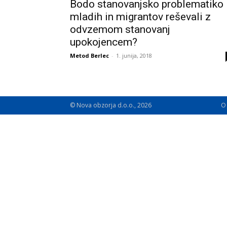
Bodo stanovanjsko problematiko
mladih in migrantov reševali z
odvzemom stanovanj
upokojencem?
Metod Berlec
-
1. junija, 2018
© Nova obzorja d.o.o., 2026
O 