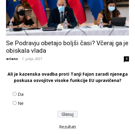
Se Podravju obetajo boljši časi? Včeraj ga je
obiskala vlada
arians
-
1. julija, 2021
0
Ali je kazenska ovadba proti Tanji Fajon zaradi njenega
poskusa osvojitve visoke funkcije EU upravičena?
Da
Ne
Rezultati