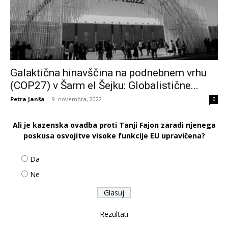
Galaktična hinavščina na podnebnem vrhu
(COP27) v Šarm el Šejku: Globalistične...
Petra Janša
-
9. novembra, 2022
0
Ali je kazenska ovadba proti Tanji Fajon zaradi njenega
poskusa osvojitve visoke funkcije EU upravičena?
Da
Ne
Rezultati