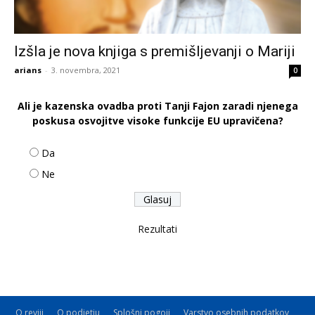
Izšla je nova knjiga s premišljevanji o Mariji
arians
-
3. novembra, 2021
0
Ali je kazenska ovadba proti Tanji Fajon zaradi njenega
poskusa osvojitve visoke funkcije EU upravičena?
Da
Ne
Rezultati
O reviji
O podjetju
Splošni pogoji
Varstvo osebnih podatkov