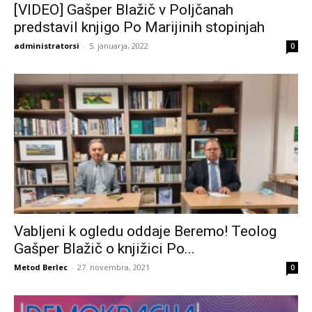
[VIDEO] Gašper Blažič v Poljčanah
predstavil knjigo Po Marijinih stopinjah
administratorsi
-
5. januarja, 2022
0
Vabljeni k ogledu oddaje Beremo! Teolog
Gašper Blažič o knjižici Po...
Metod Berlec
-
27. novembra, 2021
0