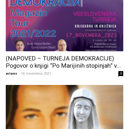
(NAPOVED – TURNEJA DEMOKRACIJE)
Pogovor o knjigi “Po Marijinih stopinjah” v...
arians
-
16. novembra, 2021
0