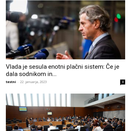
Vlada je sesula enotni plačni sistem: Če je
dala sodnikom in...
testni
-
22. januarja, 2023
0