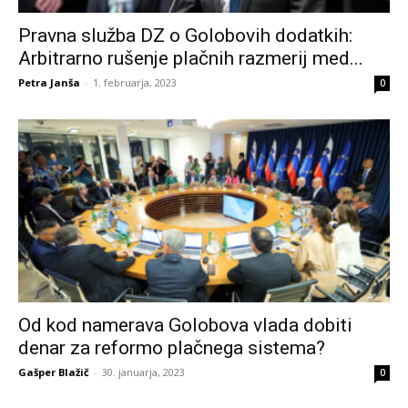
Pravna služba DZ o Golobovih dodatkih:
Arbitrarno rušenje plačnih razmerij med...
Petra Janša
-
1. februarja, 2023
0
Od kod namerava Golobova vlada dobiti
denar za reformo plačnega sistema?
Gašper Blažič
-
30. januarja, 2023
0