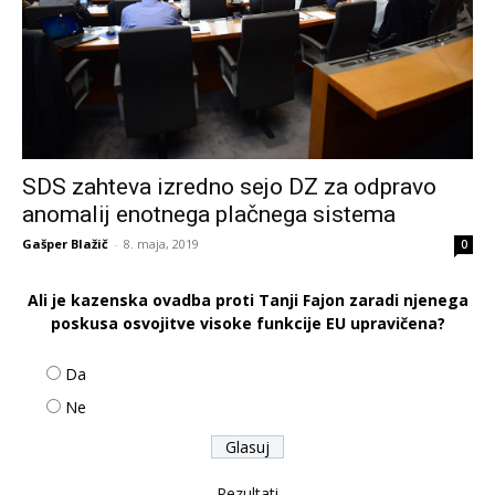
SDS zahteva izredno sejo DZ za odpravo
anomalij enotnega plačnega sistema
Gašper Blažič
-
8. maja, 2019
0
Ali je kazenska ovadba proti Tanji Fajon zaradi njenega
poskusa osvojitve visoke funkcije EU upravičena?
Da
Ne
Rezultati