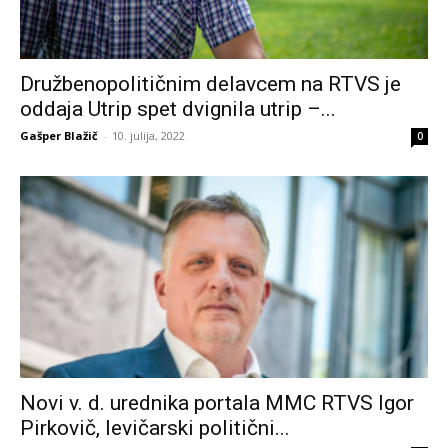
Družbenopolitičnim delavcem na RTVS je
oddaja Utrip spet dvignila utrip –...
Gašper Blažič
-
10. julija, 2022
0
Novi v. d. urednika portala MMC RTVS Igor
Pirkovič, levičarski politični...