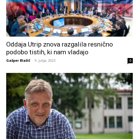
Oddaja Utrip znova razgalila resnično
podobo tistih, ki nam vladajo
Gašper Blažič
-
9. julija, 2023
0