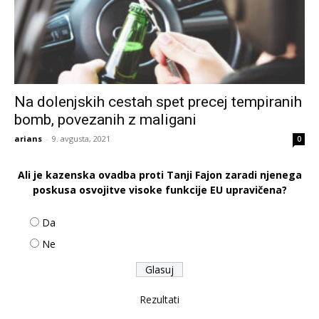
Na dolenjskih cestah spet precej tempiranih
bomb, povezanih z maligani
arians
-
9. avgusta, 2021
0
Ali je kazenska ovadba proti Tanji Fajon zaradi njenega
poskusa osvojitve visoke funkcije EU upravičena?
Da
Ne
Rezultati