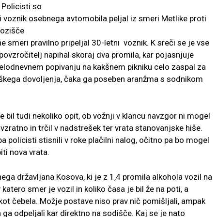
Policisti so
i voznik osebnega avtomobila peljal iz smeri Metlike proti
vozišče
 smeri pravilno pripeljal 30-letni voznik. K sreči se je vse
 povzročitelj napihal skoraj dva promila, kar pojasnjuje
celodnevnem popivanju na kakšnem pikniku celo zaspal za
zniškega dovoljenja, čaka ga poseben aranžma s sodnikom
je bil tudi nekoliko opit, ob vožnji v klancu navzgor ni mogel
vzratno in trčil v nadstrešek ter vrata stanovanjske hiše.
policisti stisnili v roke plačilni nalog, očitno pa bo mogel
iti nova vrata.
tnega državljana Kosova, ki je z 1,4 promila alkohola vozil na
katero smer je vozil in koliko časa je bil že na poti, a
l kot čebela. Možje postave niso prav nič pomišljali, ampak
ga odpeljali kar direktno na sodišče. Kaj se je nato