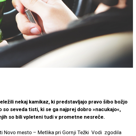
eležili nekaj kamikaz, ki predstavljajo pravo šibo božjo
so seveda tisti, ki se ga najprej dobro »nacukajo«,
jih so bili vpleteni tudi v prometne nesreče.
ti Novo mesto – Metlika pri Gornji Težki Vodi zgodila