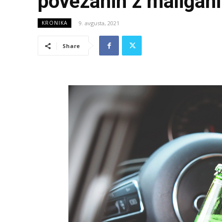
povezanih z maligani
9. avgusta, 2021
KRONIKA
Share