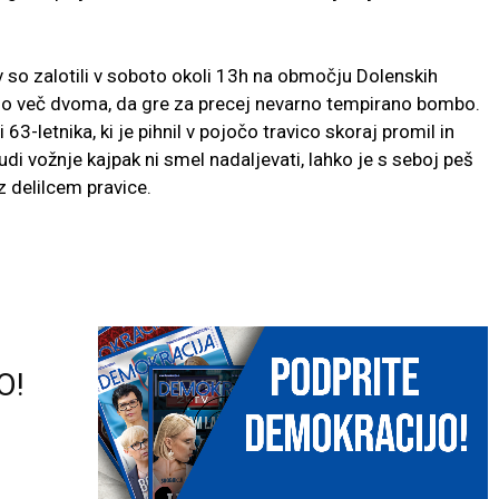
so zalotili v soboto okoli 13h na območju Dolenskih
i bilo več dvoma, da gre za precej nevarno tempirano bombo.
i 63-letnika, ki je pihnil v pojočo travico skoraj promil in
udi vožnje kajpak ni smel nadaljevati, lahko je s seboj peš
z delilcem pravice.
O!