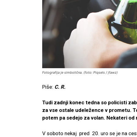
Fotografija je simbolična. (foto: Piqsels / jfawz)
Piše:
C. R.
Tudi zadnji konec tedna so policisti zab
za vse ostale udeležence v prometu. To 
potem pa sedejo za volan. Nekateri od n
V soboto nekaj pred 20. uro se je na ces