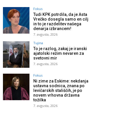
Fokus
Tudi KPK potrdila, da je Asta
Vrečko dosegla samo en cilj
in to je razdelitev našega
denarja izbrancem!
7. avgusta, 2026
Tujina
To je razlog, zakaj je iranski
ajatolski režim nevaren za
svetovni mir
7. avgusta, 2026
Fokus
Ni zime za Eskime: nekdanja
ustavna sodnica, znana po
levičarskih stališčih, je po
novem vrhovna državna
tožilka
7. avgusta, 2026