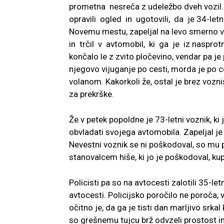
prometna nesreča z udeležbo dveh vozil. 
opravili ogled in ugotovili, da je 34-letn
Novemu mestu, zapeljal na levo smerno 
in trčil v avtomobil, ki ga je iz nasprotne
končalo le z zvito pločevino, vendar pa je
njegovo vijuganje po cesti, morda je po 
volanom. Kakorkoli že, ostal je brez vo
za prekrške.
Že v petek popoldne je 73-letni voznik, ki 
obvladati svojega avtomobila. Zapeljal je 
Nevestni voznik se ni poškodoval, so mu pa 
stanovalcem hiše, ki jo je poškodoval, kup
Policisti pa so na avtocesti zalotili 35-le
avtocesti. Policijsko poročilo ne poroča, v 
očitno je, da ga je tisti dan marljivo srka
so grešnemu tujcu brž odvzeli prostost in 