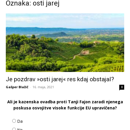
Oznaka: osti jarej
Je pozdrav »osti jarej« res kdaj obstajal?
Gašper Blažič
-
16. maja, 2021
0
Ali je kazenska ovadba proti Tanji Fajon zaradi njenega
poskusa osvojitve visoke funkcije EU upravičena?
Da
Ne