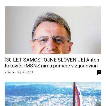
[30 LET SAMOSTOJNE SLOVENIJE] Anton
Krkovič: »MSNZ nima primere v zgodovini«
arians
-
5. julija, 2021
0