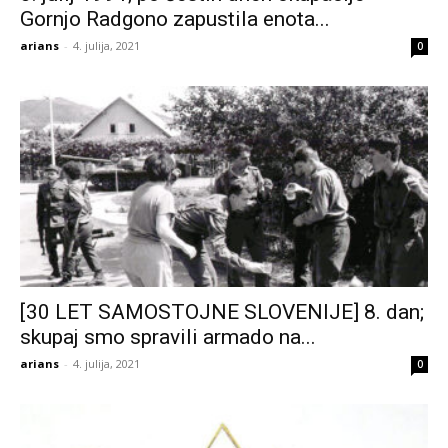
Gornjo Radgono zapustila enota...
arians
-
4. julija, 2021
0
[30 LET SAMOSTOJNE SLOVENIJE] 8. dan;
skupaj smo spravili armado na...
arians
-
4. julija, 2021
0