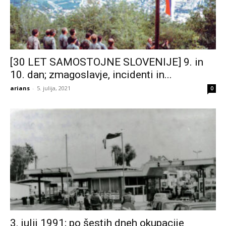
[30 LET SAMOSTOJNE SLOVENIJE] 9. in
10. dan; zmagoslavje, incidenti in...
arians
-
5. julija, 2021
0
3. julij 1991; po šestih dneh okupacije