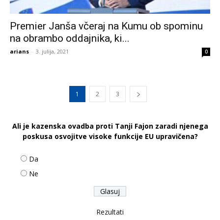
Premier Janša včeraj na Kumu ob spominu
na obrambo oddajnika, ki...
arians
-
3. julija, 2021
0
1
2
3
Ali je kazenska ovadba proti Tanji Fajon zaradi njenega
poskusa osvojitve visoke funkcije EU upravičena?
Da
Ne
Rezultati