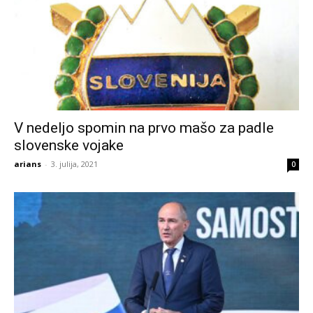
V nedeljo spomin na prvo mašo za padle
slovenske vojake
arians
-
3. julija, 2021
0