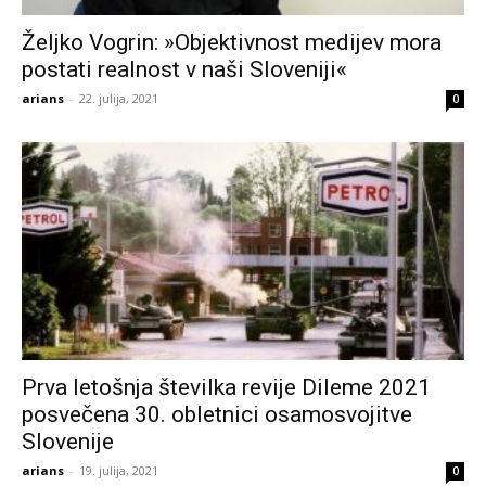
Željko Vogrin: »Objektivnost medijev mora
postati realnost v naši Sloveniji«
arians
-
22. julija, 2021
0
Prva letošnja številka revije Dileme 2021
posvečena 30. obletnici osamosvojitve
Slovenije
arians
-
19. julija, 2021
0