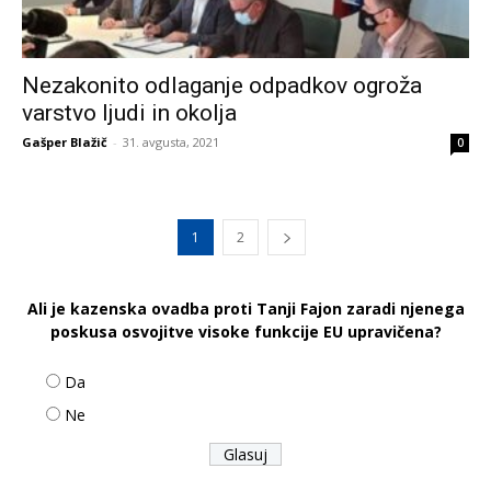
Nezakonito odlaganje odpadkov ogroža
varstvo ljudi in okolja
Gašper Blažič
-
31. avgusta, 2021
0
1
2
Ali je kazenska ovadba proti Tanji Fajon zaradi njenega
poskusa osvojitve visoke funkcije EU upravičena?
Da
Ne