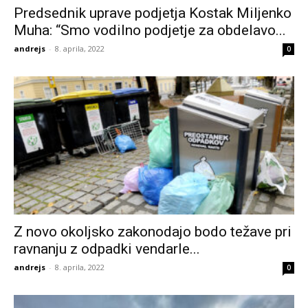
Predsednik uprave podjetja Kostak Miljenko
Muha: “Smo vodilno podjetje za obdelavo...
andrejs
-
8. aprila, 2022
0
Z novo okoljsko zakonodajo bodo težave pri
ravnanju z odpadki vendarle...
andrejs
-
8. aprila, 2022
0