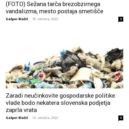
(FOTO) Sežana tarča brezobzirnega
vandalizma, mesto postaja smetišče
Gašper Blažič
-
18. oktobra, 2022
0
Zaradi neučinkovite gospodarske politike
vlade bodo nekatera slovenska podjetja
zaprla vrata
Gašper Blažič
-
16. oktobra, 2022
0