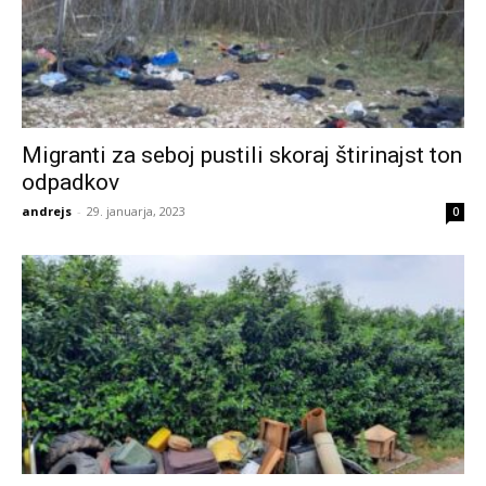
Migranti za seboj pustili skoraj štirinajst ton
odpadkov
andrejs
-
29. januarja, 2023
0