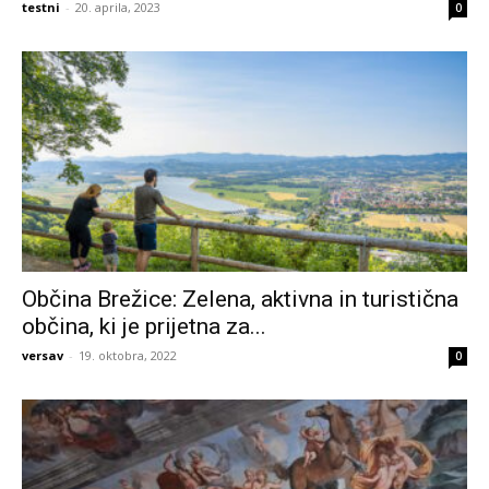
testni
-
20. aprila, 2023
0
Občina Brežice: Zelena, aktivna in turistična
občina, ki je prijetna za...
versav
-
19. oktobra, 2022
0