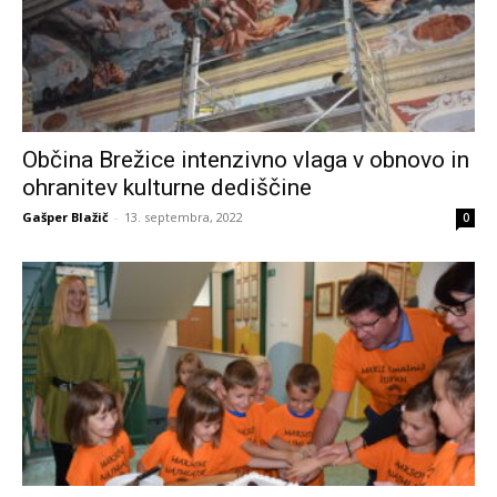
Občina Brežice intenzivno vlaga v obnovo in
ohranitev kulturne dediščine
Gašper Blažič
-
13. septembra, 2022
0