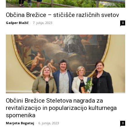
Občina Brežice – stičišče različnih svetov
Gašper Blažič
-
7. julija, 2023
0
Občini Brežice Steletova nagrada za
revitalizacijo in popularizacijo kulturnega
spomenika
Marjeta Bogataj
-
6. junija, 2023
0