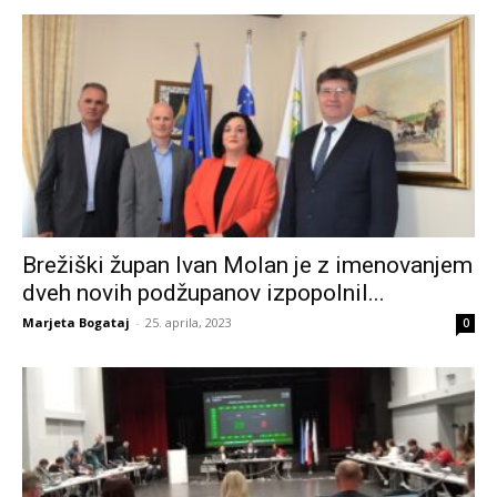
Brežiški župan Ivan Molan je z imenovanjem
dveh novih podžupanov izpopolnil...
Marjeta Bogataj
-
25. aprila, 2023
0