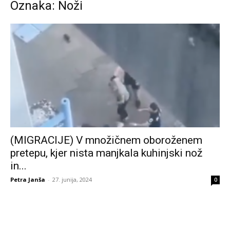
Oznaka: Noži
(MIGRACIJE) V množičnem oboroženem
pretepu, kjer nista manjkala kuhinjski nož
in...
Petra Janša
-
27. junija, 2024
0