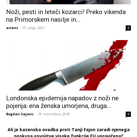
Noži, pesti in leteči kozarci! Preko vikenda
na Primorskem nasilje in...
arians
-
19. julija, 2021
0
Londonska epidemija napadov z noži ne
pojenja: ena ženska umorjena, druga...
Bogdan Sajovic
-
19. novembra, 2018
0
Ali je kazenska ovadba proti Tanji Fajon zaradi njenega
poskusa osvojitve visoke funkcije EU upravičena?