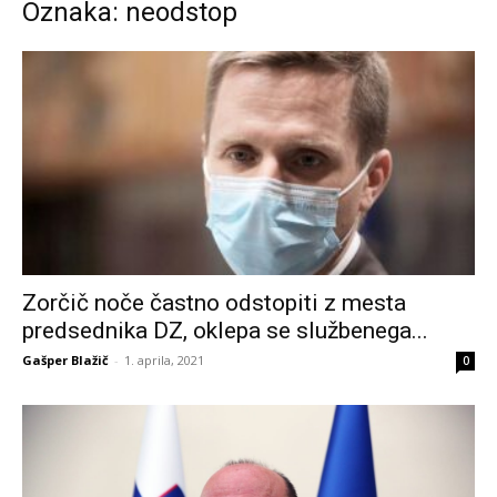
Oznaka: neodstop
Zorčič noče častno odstopiti z mesta
predsednika DZ, oklepa se službenega...
Gašper Blažič
-
1. aprila, 2021
0