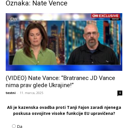
Oznaka: Nate Vence
(VIDEO) Nate Vance: “Bratranec JD Vance
nima prav glede Ukrajine!”
testni
-
11. marca, 2025
0
Ali je kazenska ovadba proti Tanji Fajon zaradi njenega
poskusa osvojitve visoke funkcije EU upravičena?
Da