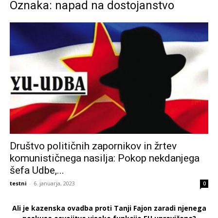
Oznaka: napad na dostojanstvo
Društvo političnih zapornikov in žrtev
komunističnega nasilja: Pokop nekdanjega
šefa Udbe,...
testni
-
6. januarja, 2023
0
Ali je kazenska ovadba proti Tanji Fajon zaradi njenega