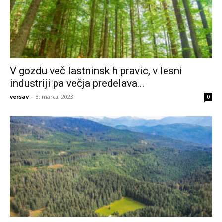
V gozdu več lastninskih pravic, v lesni
industriji pa večja predelava...
versav
-
8. marca, 2023
0