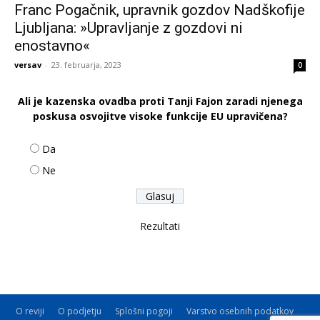
Franc Pogačnik, upravnik gozdov Nadškofije
Ljubljana: »Upravljanje z gozdovi ni
enostavno«
versav
-
23. februarja, 2023
0
Ali je kazenska ovadba proti Tanji Fajon zaradi njenega
poskusa osvojitve visoke funkcije EU upravičena?
Da
Ne
Rezultati
O reviji
O podjetju
Splošni pogoji
Varstvo osebnih podatkov