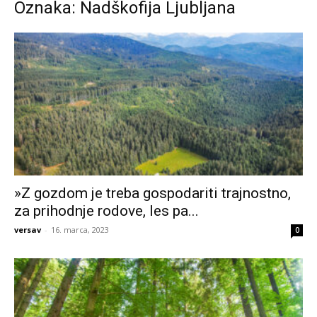
Oznaka: Nadškofija Ljubljana
»Z gozdom je treba gospodariti trajnostno,
za prihodnje rodove, les pa...
versav
-
16. marca, 2023
0