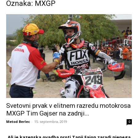
Oznaka: MXGP
Svetovni prvak v elitnem razredu motokrosa
MXGP Tim Gajser na zadnji...
Metod Berlec
-
15. septembra, 2019
0
Ali je kazenska ovadba proti Tanji Fajon zaradi njenega