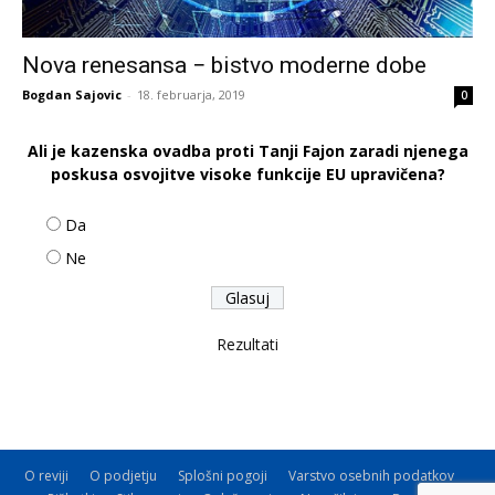
Nova renesansa − bistvo moderne dobe
Bogdan Sajovic
-
18. februarja, 2019
0
Ali je kazenska ovadba proti Tanji Fajon zaradi njenega
poskusa osvojitve visoke funkcije EU upravičena?
Da
Ne
Rezultati
O reviji
O podjetju
Splošni pogoji
Varstvo osebnih podatkov