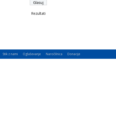
Rezultati
Stik z nami
Oglaševanje
Naročilnica
Donacije