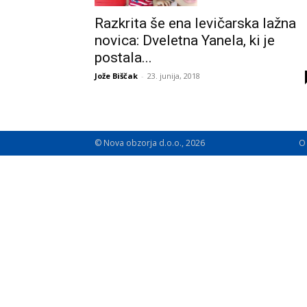
Razkrita še ena levičarska lažna
novica: Dveletna Yanela, ki je
postala...
Jože Biščak
-
23. junija, 2018
© Nova obzorja d.o.o., 2026
O 