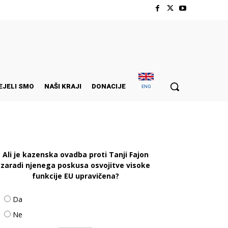
EJELI SMO
NAŠI KRAJI
DONACIJE
ENG
Ali je kazenska ovadba proti Tanji Fajon
zaradi njenega poskusa osvojitve visoke
funkcije EU upravičena?
Da
Ne