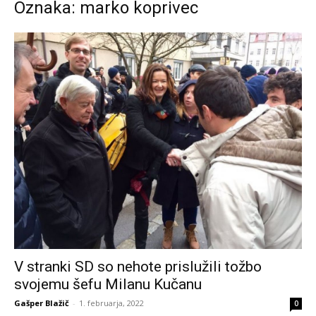
Oznaka: marko koprivec
V stranki SD so nehote prislužili tožbo
svojemu šefu Milanu Kučanu
Gašper Blažič
-
1. februarja, 2022
0