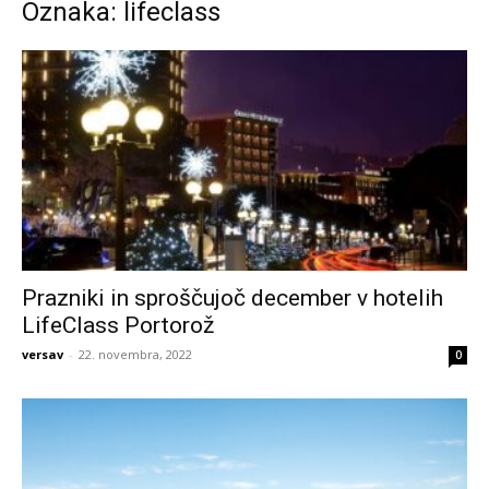
Oznaka: lifeclass
Prazniki in sproščujoč december v hotelih
LifeClass Portorož
versav
-
22. novembra, 2022
0