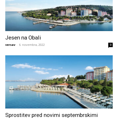
Jesen na Obali
versav
-
6. novembra, 2022
0
Sprostitev pred novimi septembrskimi