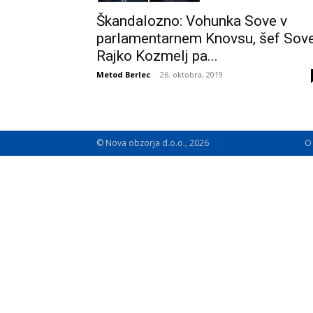
Škandalozno: Vohunka Sove v
parlamentarnem Knovsu, šef Sov
Rajko Kozmelj pa...
Metod Berlec
-
26. oktobra, 2019
© Nova obzorja d.o.o., 2026
O 