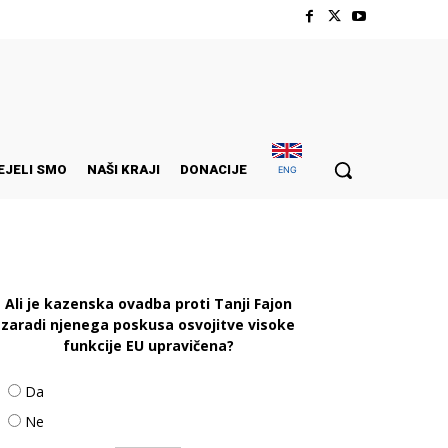
EJELI SMO
NAŠI KRAJI
DONACIJE
ENG
Ali je kazenska ovadba proti Tanji Fajon
zaradi njenega poskusa osvojitve visoke
funkcije EU upravičena?
Da
Ne