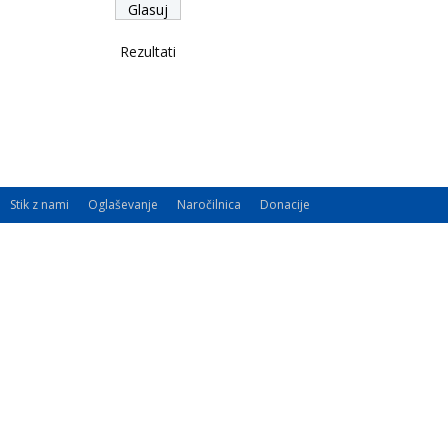
Rezultati
Stik z nami
Oglaševanje
Naročilnica
Donacije