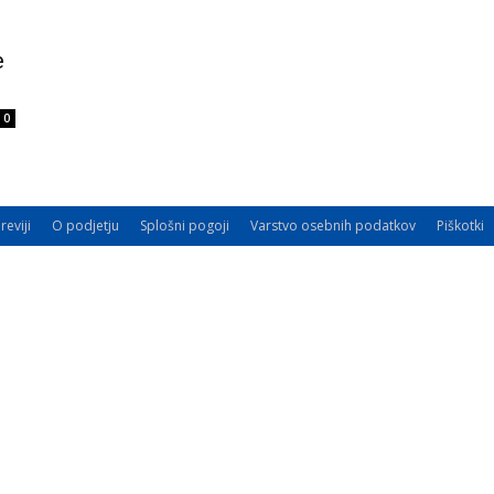
e
0
reviji
O podjetju
Splošni pogoji
Varstvo osebnih podatkov
Piškotki