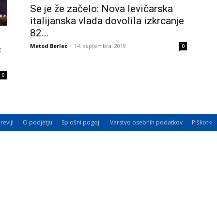
Se je že začelo: Nova levičarska
italijanska vlada dovolila izkrcanje
82...
Metod Berlec
-
14. septembra, 2019
0
«
0
reviji
O podjetju
Splošni pogoji
Varstvo osebnih podatkov
Piškotki