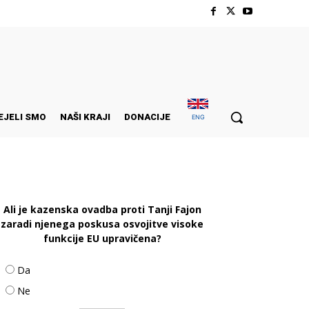
EJELI SMO
NAŠI KRAJI
DONACIJE
ENG
Ali je kazenska ovadba proti Tanji Fajon
zaradi njenega poskusa osvojitve visoke
funkcije EU upravičena?
Da
Ne