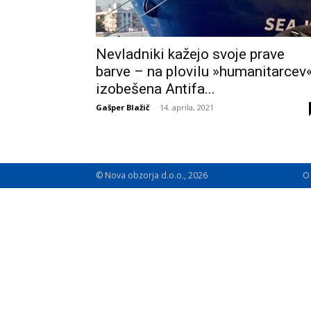
Nevladniki kažejo svoje prave
barve – na plovilu »humanitarcev
izobešena Antifa...
Gašper Blažič
-
14. aprila, 2021
© Nova obzorja d.o.o., 2026
O 