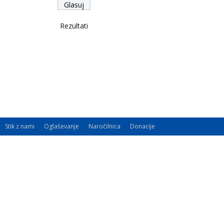
Rezultati
Stik z nami
Oglaševanje
Naročilnica
Donacije