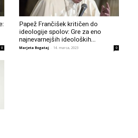
e:
Papež Frančišek kritičen do
ideologije spolov: Gre za eno
najnevarnejših ideoloških...
Marjeta Bogataj
-
14. marca, 2023
0
0