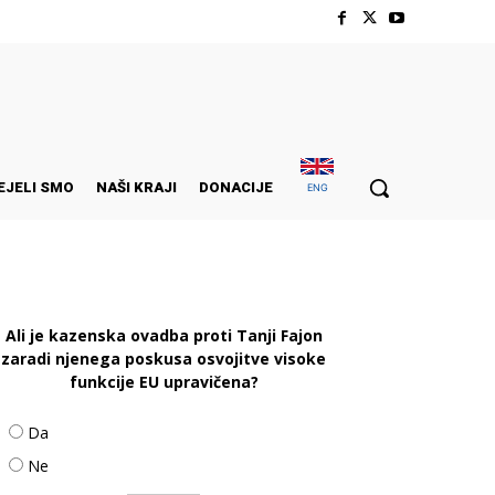
EJELI SMO
NAŠI KRAJI
DONACIJE
ENG
Ali je kazenska ovadba proti Tanji Fajon
zaradi njenega poskusa osvojitve visoke
funkcije EU upravičena?
Da
Ne