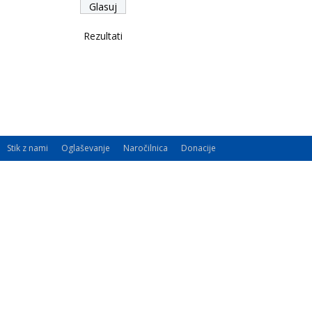
Rezultati
Stik z nami
Oglaševanje
Naročilnica
Donacije