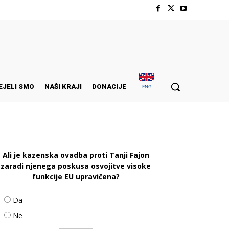
EJELI SMO
NAŠI KRAJI
DONACIJE
ENG
Ali je kazenska ovadba proti Tanji Fajon
zaradi njenega poskusa osvojitve visoke
funkcije EU upravičena?
Da
Ne