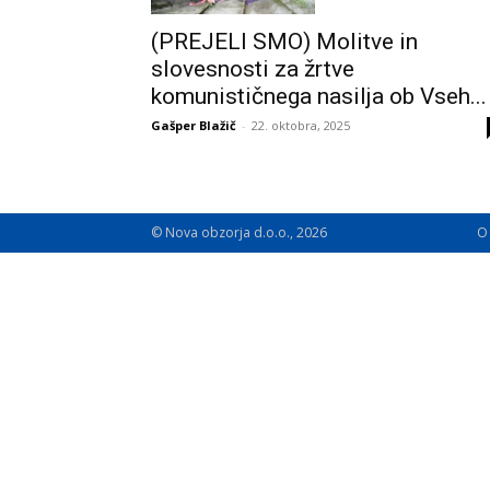
(PREJELI SMO) Molitve in
slovesnosti za žrtve
komunističnega nasilja ob Vseh...
Gašper Blažič
-
22. oktobra, 2025
© Nova obzorja d.o.o., 2026
O 