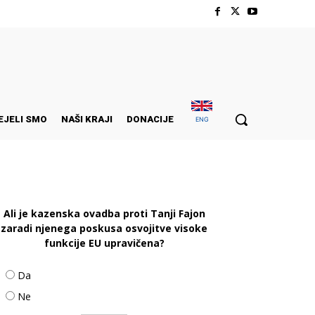
EJELI SMO
NAŠI KRAJI
DONACIJE
ENG
Ali je kazenska ovadba proti Tanji Fajon
zaradi njenega poskusa osvojitve visoke
funkcije EU upravičena?
Da
Ne