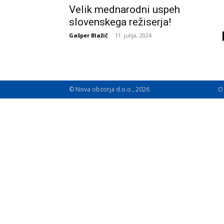
Velik mednarodni uspeh
slovenskega režiserja!
Gašper Blažič
-
11. julija, 2024
© Nova obzorja d.o.o., 2026
O 