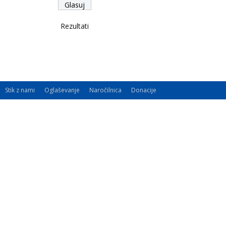
Rezultati
Stik z nami
Oglaševanje
Naročilnica
Donacije