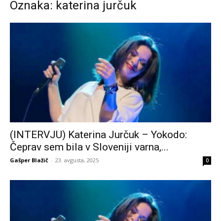
Oznaka: katerina jurčuk
(INTERVJU) Katerina Jurčuk – Yokodo:
Čeprav sem bila v Sloveniji varna,...
Gašper Blažič
-
23. avgusta, 2025
0