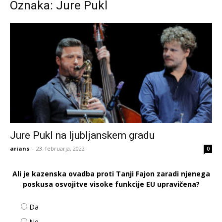
Oznaka: Jure Pukl
Jure Pukl na ljubljanskem gradu
arians
-
23. februarja, 2022
0
Ali je kazenska ovadba proti Tanji Fajon zaradi njenega
poskusa osvojitve visoke funkcije EU upravičena?
Da
Ne