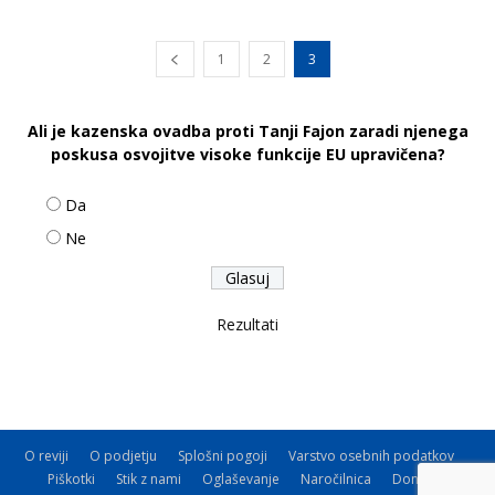
1
2
3
Ali je kazenska ovadba proti Tanji Fajon zaradi njenega
poskusa osvojitve visoke funkcije EU upravičena?
Da
Ne
Rezultati
O reviji
O podjetju
Splošni pogoji
Varstvo osebnih podatkov
Piškotki
Stik z nami
Oglaševanje
Naročilnica
Donacije