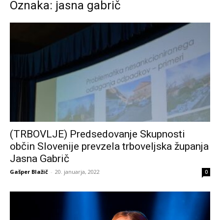
Oznaka: jasna gabrič
(TRBOVLJE) Predsedovanje Skupnosti
občin Slovenije prevzela trboveljska županja
Jasna Gabrič
Gašper Blažič
-
20. januarja, 2022
0