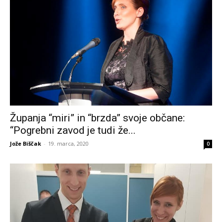
Županja “miri” in “brzda” svoje občane:
“Pogrebni zavod je tudi že...
Jože Biščak
-
19. marca, 2020
0