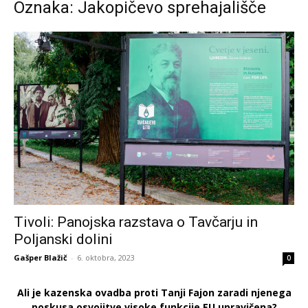
Oznaka: Jakopičevo sprehajališče
Tivoli: Panojska razstava o Tavčarju in
Poljanski dolini
Gašper Blažič
-
6. oktobra, 2023
0
Ali je kazenska ovadba proti Tanji Fajon zaradi njenega
poskusa osvojitve visoke funkcije EU upravičena?