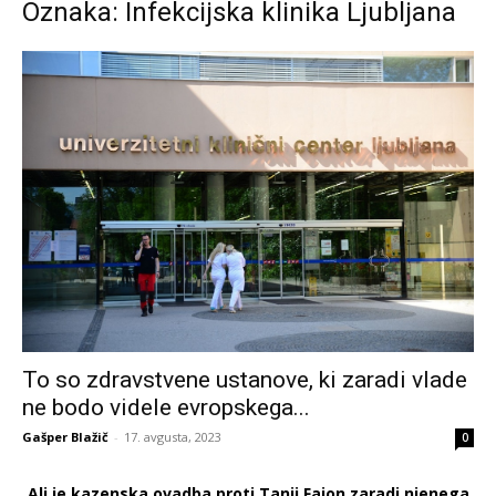
Oznaka: Infekcijska klinika Ljubljana
To so zdravstvene ustanove, ki zaradi vlade
ne bodo videle evropskega...
Gašper Blažič
-
17. avgusta, 2023
0
Ali je kazenska ovadba proti Tanji Fajon zaradi njenega