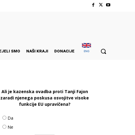
EJELI SMO
NAŠI KRAJI
DONACIJE
ENG
Ali je kazenska ovadba proti Tanji Fajon
zaradi njenega poskusa osvojitve visoke
funkcije EU upravičena?
Da
Ne