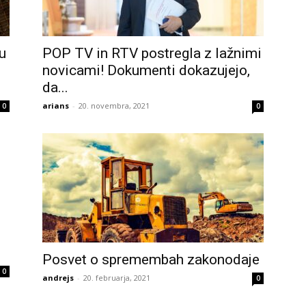
u
POP TV in RTV postregla z lažnimi
novicami! Dokumenti dokazujejo,
da...
arians
-
20. novembra, 2021
0
0
Posvet o spremembah zakonodaje
0
andrejs
-
20. februarja, 2021
0