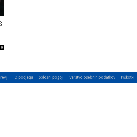
S
0
reviji
O podjetju
Splošni pogoji
Varstvo osebnih podatkov
Piškotki