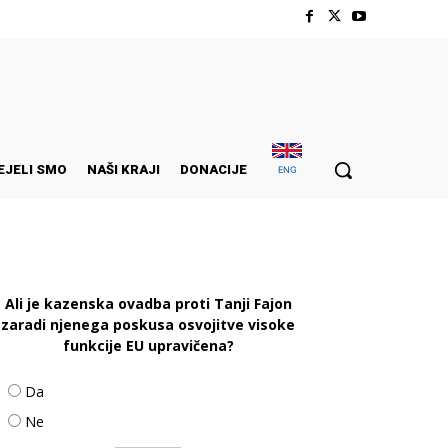
EJELI SMO
NAŠI KRAJI
DONACIJE
ENG
Ali je kazenska ovadba proti Tanji Fajon
zaradi njenega poskusa osvojitve visoke
funkcije EU upravičena?
Da
Ne