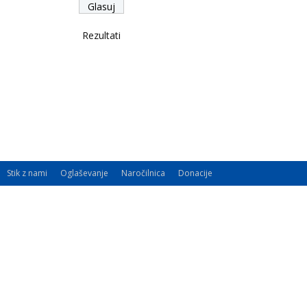
Rezultati
Stik z nami
Oglaševanje
Naročilnica
Donacije