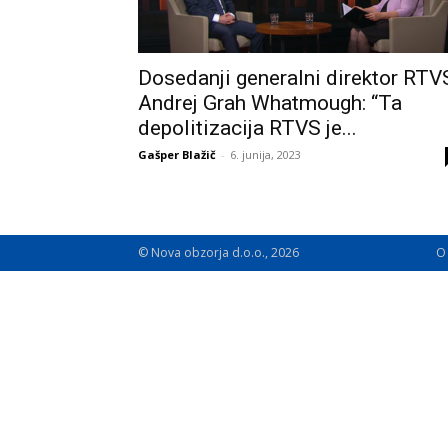
Dosedanji generalni direktor RTV
Andrej Grah Whatmough: “Ta
depolitizacija RTVS je...
Gašper Blažič
-
6. junija, 2023
© Nova obzorja d.o.o., 2026
O 