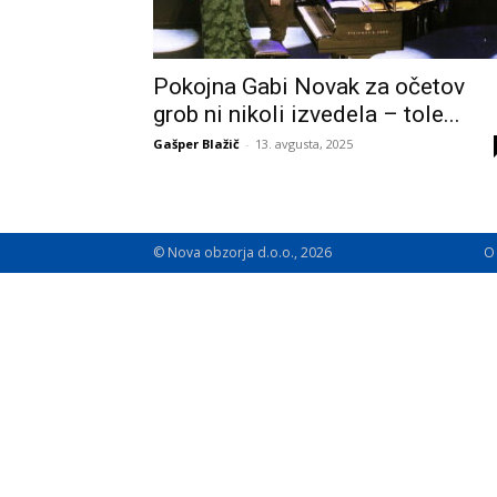
Pokojna Gabi Novak za očetov
grob ni nikoli izvedela – tole...
Gašper Blažič
-
13. avgusta, 2025
© Nova obzorja d.o.o., 2026
O 