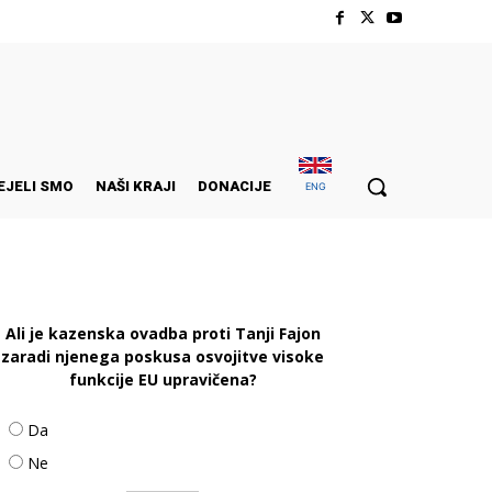
EJELI SMO
NAŠI KRAJI
DONACIJE
ENG
Ali je kazenska ovadba proti Tanji Fajon
zaradi njenega poskusa osvojitve visoke
funkcije EU upravičena?
Da
Ne