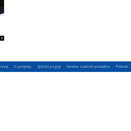
0
reviji
O podjetju
Splošni pogoji
Varstvo osebnih podatkov
Piškotki