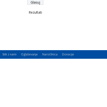
Rezultati
Stik z nami
Oglaševanje
Naročilnica
Donacije