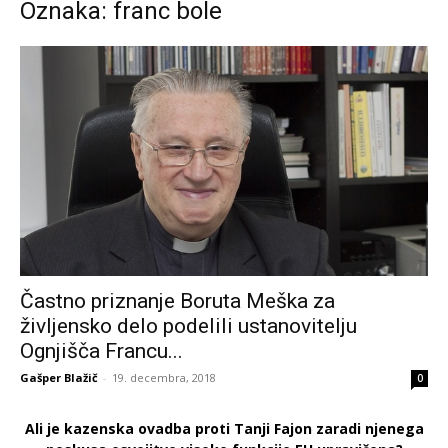
Oznaka: franc bole
Častno priznanje Boruta Meška za
življensko delo podelili ustanovitelju
Ognjišča Francu...
Gašper Blažič
-
19. decembra, 2018
0
Ali je kazenska ovadba proti Tanji Fajon zaradi njenega