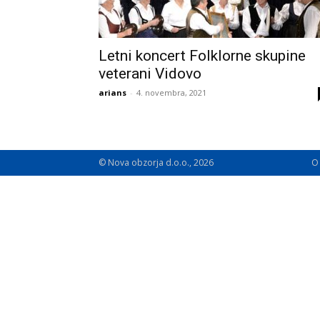
Letni koncert Folklorne skupine
veterani Vidovo
arians
-
4. novembra, 2021
© Nova obzorja d.o.o., 2026
O 