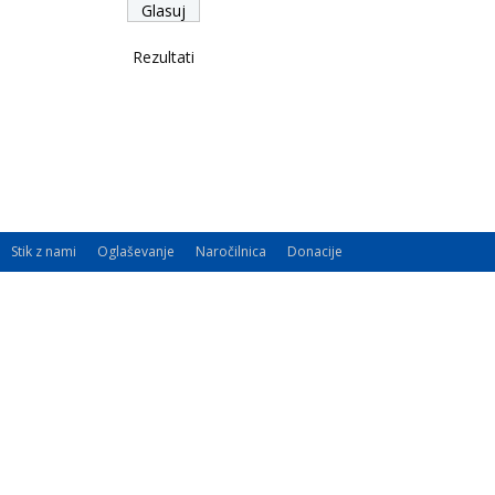
Rezultati
Stik z nami
Oglaševanje
Naročilnica
Donacije