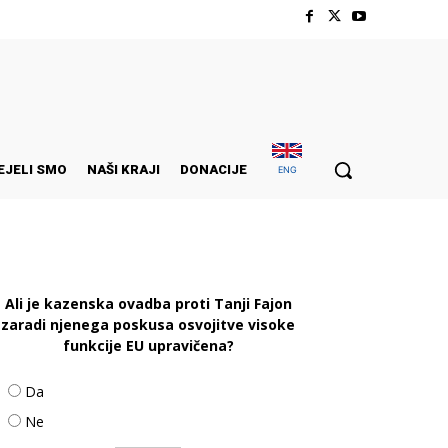
EJELI SMO
NAŠI KRAJI
DONACIJE
ENG
Ali je kazenska ovadba proti Tanji Fajon
zaradi njenega poskusa osvojitve visoke
funkcije EU upravičena?
Da
Ne