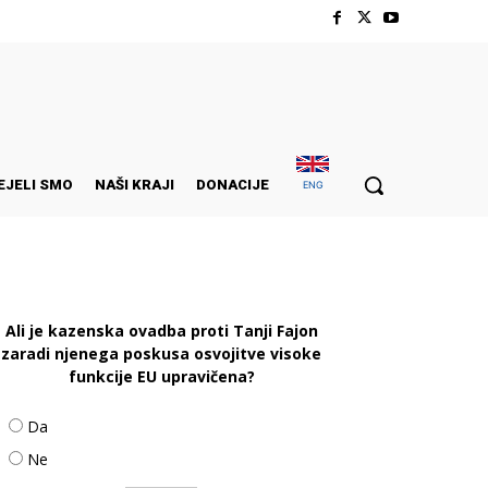
EJELI SMO
NAŠI KRAJI
DONACIJE
ENG
Ali je kazenska ovadba proti Tanji Fajon
zaradi njenega poskusa osvojitve visoke
funkcije EU upravičena?
Da
Ne