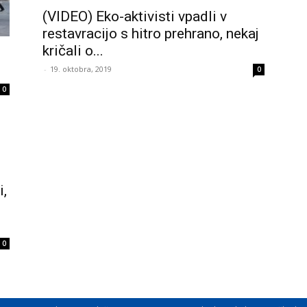
(VIDEO) Eko-aktivisti vpadli v
restavracijo s hitro prehrano, nekaj
kričali o...
-
19. oktobra, 2019
0
0
i,
0