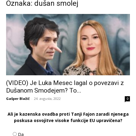
Oznaka: dušan smolej
(VIDEO) Je Luka Mesec lagal o povezavi z
Dušanom Smodejem? To...
Gašper Blažič
-
24. avgusta, 2022
0
Ali je kazenska ovadba proti Tanji Fajon zaradi njenega
poskusa osvojitve visoke funkcije EU upravičena?
Da