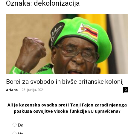
Oznaka: dekolonizacija
Borci za svobodo in bivše britanske kolonij
arians
-
28. junija, 2021
0
Ali je kazenska ovadba proti Tanji Fajon zaradi njenega
poskusa osvojitve visoke funkcije EU upravičena?
Da
Ne