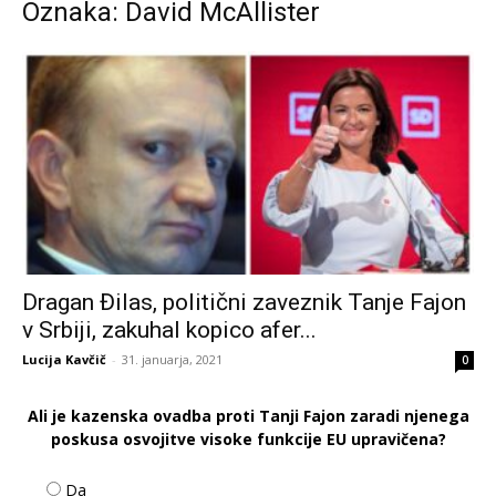
Oznaka: David McAllister
Dragan Đilas, politični zaveznik Tanje Fajon
v Srbiji, zakuhal kopico afer...
Lucija Kavčič
-
31. januarja, 2021
0
Ali je kazenska ovadba proti Tanji Fajon zaradi njenega
poskusa osvojitve visoke funkcije EU upravičena?
Da